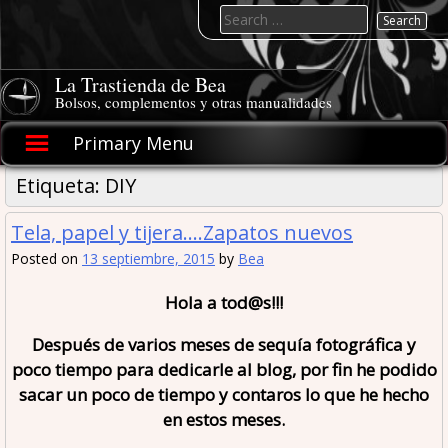
Skip
Search
to
for:
content
La Trastienda de Bea
Bolsos, complementos y otras manualidades
Primary Menu
Etiqueta:
DIY
Tela, papel y tijera….Zapatos nuevos
Posted on
13 septiembre, 2015
by
Bea
Hola a tod@s!!!
Después de varios meses de sequía fotográfica y
poco tiempo para dedicarle al blog, por fin he podido
sacar un poco de tiempo y contaros lo que he hecho
en estos meses.