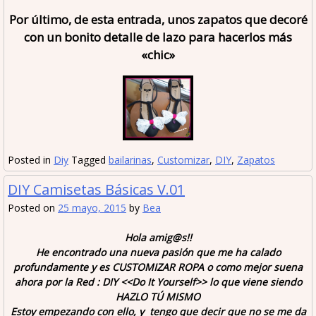
Por último, de esta entrada, unos zapatos que decoré
con un bonito detalle de lazo para hacerlos más
«chic»
Posted in
Diy
Tagged
bailarinas
,
Customizar
,
DIY
,
Zapatos
DIY Camisetas Básicas V.01
Posted on
25 mayo, 2015
by
Bea
Hola amig@s!!
He encontrado una nueva pasión que me ha calado
profundamente y es CUSTOMIZAR ROPA o como mejor suena
ahora por la Red : DIY <<
Do It Yourself
>> lo que viene siendo
HAZLO TÚ MISMO
Estoy empezando con ello, y tengo que decir que no se me da