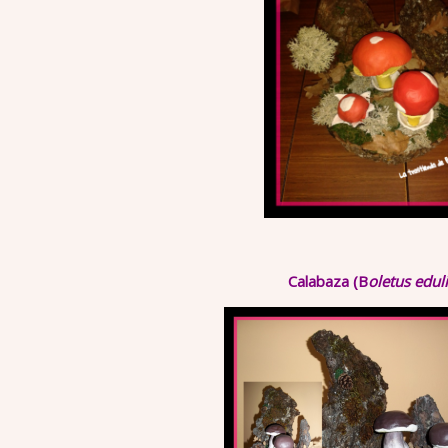
Calabaza (B
oletus edul