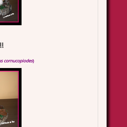
!!
lus cornucopiodes
)