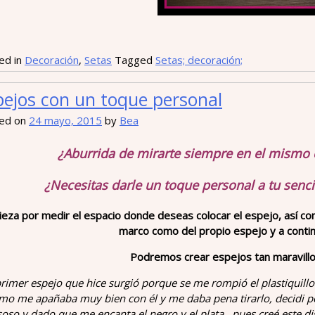
ed in
Decoración
,
Setas
Tagged
Setas; decoración;
pejos con un toque personal
ed on
24 mayo, 2015
by
Bea
¿Aburrida de mirarte siempre en el mismo 
¿Necesitas darle un toque personal a tu senc
eza por medir el espacio donde deseas colocar el espejo, así c
marco como del propio espejo y a conti
Podremos crear espejos tan maravill
rimer espejo que hice surgió porque se me rompió el plastiquillo
mo me apañaba muy bien con él y me daba pena tirarlo, decidi p
soso y dado que me encanta el negro y el plata…pues creé este d