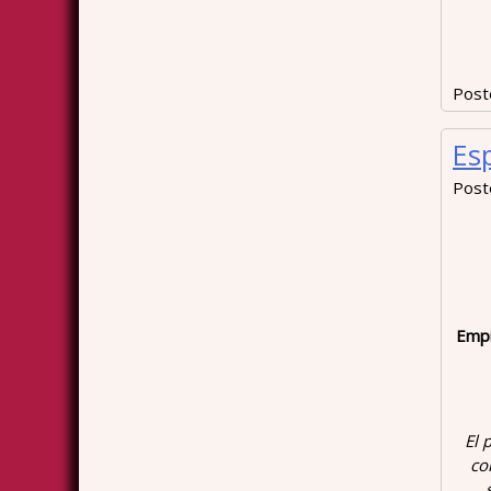
Post
Es
Post
Empi
El p
co