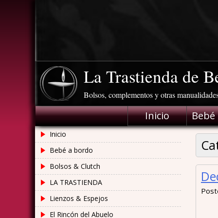
Skip
to
content
La Trastienda de B
Bolsos, complementos y otras manualidade
Inicio
Bebé 
Inicio
Ca
Bebé a bordo
Bolsos & Clutch
De
LA TRASTIENDA
Post
Lienzos & Espejos
El Rincón del Abuelo