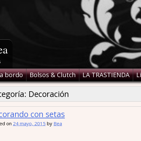
ea
s
a bordo
Bolsos & Clutch
LA TRASTIENDA
L
tegoría:
Decoración
corando con setas
ed on
24 mayo, 2015
by
Bea