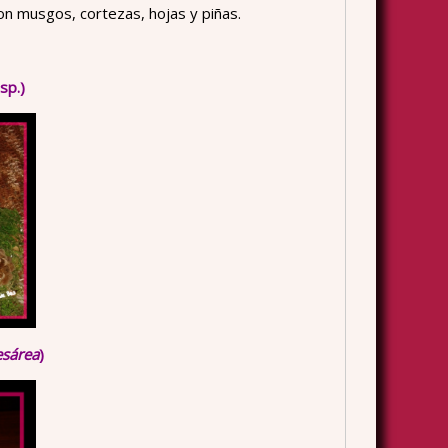
con musgos, cortezas, hojas y piñas.
sp.)
esárea
)