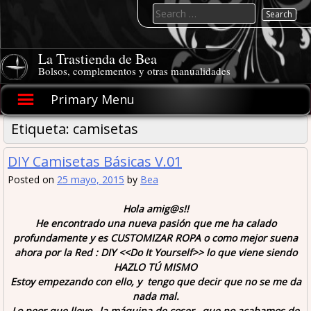
Skip
Search
to
for:
content
La Trastienda de Bea
Bolsos, complementos y otras manualidades
Primary Menu
Etiqueta:
camisetas
DIY Camisetas Básicas V.01
Posted on
25 mayo, 2015
by
Bea
Hola amig@s!!
He encontrado una nueva pasión que me ha calado
profundamente y es CUSTOMIZAR ROPA o como mejor suena
ahora por la Red : DIY <<
Do It Yourself
>> lo que viene siendo
HAZLO TÚ MISMO
Estoy empezando con ello, y tengo que decir que no se me da
nada mal.
Lo peor que llevo…la máquina de coser…que no acabamos de