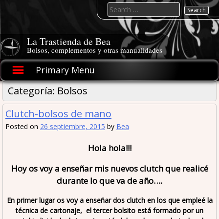
Skip
Search
to
for:
content
La Trastienda de Bea
Bolsos, complementos y otras manualidades
Primary Menu
Categoría:
Bolsos
Clutch-bolsos de mano
Posted on
26 septiembre, 2015
by
Bea
Hola hola!!!
Hoy os voy a enseñar mis nuevos clutch que realicé
durante lo que va de año….
En primer lugar os voy a enseñar dos clutch en los que empleé la
técnica de cartonaje, el tercer bolsito está formado por un